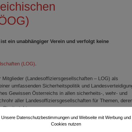
reichischen
 (ÖOG)
ist ein unabhängiger Verein und verfolgt keine
llschaften (LOG)
.
er Mitglieder (Landesoffiziersgesellschaften – LOG) als
einer umfassenden Sicherheitspolitik und Landesverteidigun
sches Gewissen Österreichs in allen sicherheits-, wehr- und
chrohr aller Landesoffiziersgesellschaften für Themen, dere
Streit steht.
Unsere Datenschutzbestimmungen und Webseite mit Werbung und
Cookies nutzen