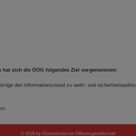
itik hat sich die ÖOG folgendes Ziel vorgenommen:
träge den Informationsstand zu wehr- und sicherheitspoliti
bar
.
© 2026 by Österreichische Offiziersgesellschaft