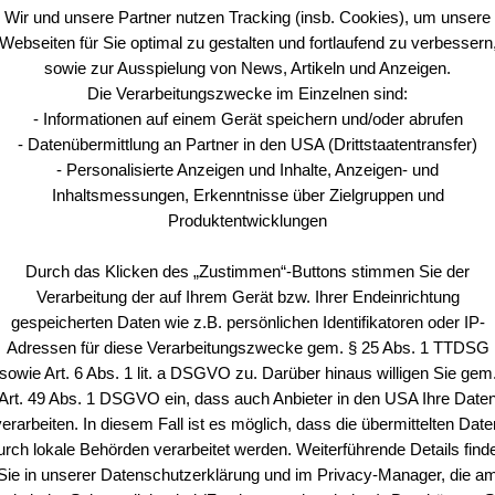
Wir und unsere Partner nutzen Tracking (insb. Cookies), um unsere
Webseiten für Sie optimal zu gestalten und fortlaufend zu verbessern
sowie zur Ausspielung von News, Artikeln und Anzeigen.
Die Verarbeitungszwecke im Einzelnen sind:
- Informationen auf einem Gerät speichern und/oder abrufen
er Mag. Erich Cibulka
- Datenübermittlung an Partner in den USA (Drittstaatentransfer)
- Personalisierte Anzeigen und Inhalte, Anzeigen- und
lleutnant Mag. Bruno G. Hofbauer
Inhaltsmessungen, Erkenntnisse über Zielgruppen und
Produktentwicklungen
ier Mag. Stefan Fuchs, MA
Durch das Klicken des „Zustimmen“-Buttons stimmen Sie der
Dipl.-Ing. Claus Helmhart
Verarbeitung der auf Ihrem Gerät bzw. Ihrer Endeinrichtung
gespeicherten Daten wie z.B. persönlichen Identifikatoren oder IP-
 des Intendanzdienstes Mag. Harald Mühlberger
Adressen für diese Verarbeitungszwecke gem. § 25 Abs. 1 TTDSG
sowie Art. 6 Abs. 1 lit. a DSGVO zu. Darüber hinaus willigen Sie gem
ier Mag. Michael Exeli, MSS
Art. 49 Abs. 1 DSGVO ein, dass auch Anbieter in den USA Ihre Date
verarbeiten. In diesem Fall ist es möglich, dass die übermittelten Date
urch lokale Behörden verarbeitet werden. Weiterführende Details find
 Vizepräsidenten der ÖOG, den Präsidenten der
Sie in unserer Datenschutzerklärung und im Privacy-Manager, die a
ssier und den kooptierten Vorstandsmitgliedern.