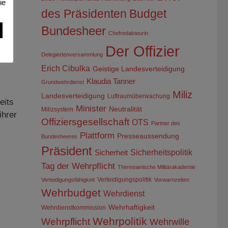
ie
des Präsidenten
Budget
Bundesheer
Chefredakteurin
Der Offizier
Delegiertenversammlung
Erich Cibulka
Geistige Landesverteidigung
Klaudia Tanner
Grundwehrdienst
Miliz
Landesverteidigung
Luftraumüberwachung
eits
Minister
Neutralität
Milizsystem
ihrer
Offiziersgesellschaft
OTS
Partner des
Plattform
Presseaussendung
Bundesheeres
Präsident
Sicherheitspolitik
Sicherheit
Tag der Wehrpflicht
Theresianische Militärakademie
Verteidigungspolitik
Verteidigungsfähigkeit
Vorwarnzeiten
Wehrbudget
Wehrdienst
Wehrhaftigkeit
Wehrdienstkommission
Wehrpolitik
Wehrpflicht
Wehrwille