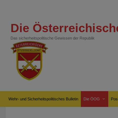
Zum
Inhalt
springen
Die Österreichisch
Das sicherheitspolitische Gewissen der Republik
Wehr- und Sicherheitspolitisches Bulletin
Die ÖOG
Posi