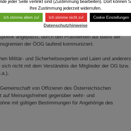
nde jeder Seite verlinkt sind (Zustimmung bearbeiten). Dort können S
Ihre Zustimmung jederzeit widerrufen.
 grundsätzliche Position der ÖOG zu wehr- und
Ich stimme allem zu!
Ich stimme nicht zu!
Cookie Einstellungen
k Österreich.
Datenschutzhinweise
politik angepasst, durch den Präsidenten auf Basis der
onsgremien der ÖOG laufend kommuniziert.
chen Militär- und Sicherheitsexperten und Laien und anderers
sich nicht mit dem Verständnis der Mitglieder der OG bzw. 
.a.).
ne Gemeinschaft von Offizieren des Österreichischen
 auf Meinungsfreiheit gegenüber wehr- und
 ohne mit gültigen Bestimmungen für Angehörige des