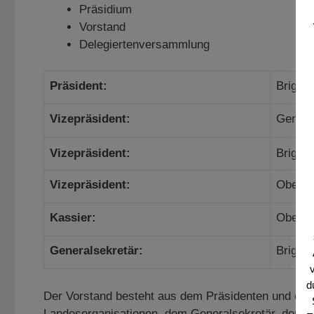
Präsidium
Vorstand
Delegiertenversammlung
Präsident:
Brigadi
Vizepräsident:
Genera
Vizepräsident:
Brigad
Vizepräsident:
Oberst 
Kassier:
Oberst
Generalsekretär:
Brigad
d
Der Vorstand besteht aus dem Präsidenten und den
Landesorganisationen, dem Generalsekretär, dem Ka