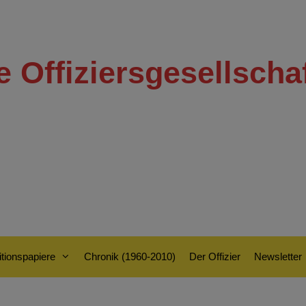
e Offiziersgesellscha
tionspapiere
Chronik (1960-2010)
Der Offizier
Newsletter