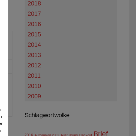
2018
,
2017
2016
2015
2014
2013
2012
2011
2010
2009
.
n
Schlagwortwolke
n
en
m
Brief
2016
Aufbauplan 2032
Ausrüstung
Blackout