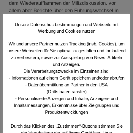
dem Wiederaufflammen der Milizdiskussion, vor
allem aber Berichte über den Führungswechsel in
der Österreichischen Offiziersgesellschaft.
Unsere Datenschutzbestimmungen und Webseite mit
Werbung und Cookies nutzen
Kategorien
Wehr- und Sicherheitspolitisches Bulletin
Wir und unsere Partner nutzen Tracking (insb. Cookies), um
unsere Webseiten für Sie optimal zu gestalten und fortlaufend
zu verbessern, sowie zur Ausspielung von News, Artikeln
Nr. 17/12/13 Aus dem
und Anzeigen.
Die Verarbeitungszwecke im Einzelnen sind:
Regierungsprogramm 2013-2018
- Informationen auf einem Gerät speichern und/oder abrufen
14. Dezember 2013
- Datenübermittlung an Partner in den USA
(Drittstaatentransfer)
- Personalisierte Anzeigen und Inhalte, Anzeigen- und
Erfolgreich. Österreich. Arbeitsprogramm der
Inhaltsmessungen, Erkenntnisse über Zielgruppen und
österreichischen Bundesregierung für die Jahre
Produktentwicklungen
2013 bis 2018 (Auszug für ÖOG – ohne Gewähr)
Landesverteidigung „Ein Bundesheer für die
Durch das Klicken des „Zustimmen“-Buttons stimmen Sie
Zukunft“ Zukünftige Herausforderungen und neue
der Verarbeitung der auf Ihrem Gerät bzw. Ihrer