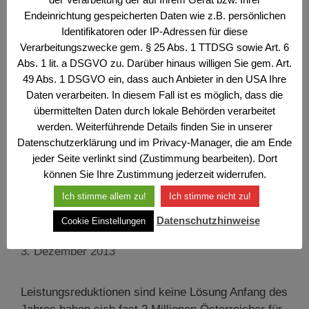
Aufgaben verlangen ein modernes und
Endeinrichtung gespeicherten Daten wie z.B. persönlichen
leistungsfähiges Bundesheer als Teil eines
Identifikatoren oder IP-Adressen für diese
effizienten nationalen und europäischen
Verarbeitungszwecke gem. § 25 Abs. 1 TTDSG sowie Art. 6
Abs. 1 lit. a DSGVO zu. Darüber hinaus willigen Sie gem. Art.
Sicherheitsverbundes. Ziel: Das Bundesheer muss
49 Abs. 1 DSGVO ein, dass auch Anbieter in den USA Ihre
auf der Grundlage der neuen Österreichischen
Daten verarbeiten. In diesem Fall ist es möglich, dass die
Sicherheitsstrategie, des …
Weiterlesen …
übermittelten Daten durch lokale Behörden verarbeitet
werden. Weiterführende Details finden Sie in unserer
Kategorien
Wehr- und Sicherheitspolitisches Bulletin
Datenschutzerklärung und im Privacy-Manager, die am Ende
jeder Seite verlinkt sind (Zustimmung bearbeiten). Dort
können Sie Ihre Zustimmung jederzeit widerrufen.
Ich stimme allem zu!
Ich stimme nicht zu!
Nr. 16/12/13 Bundesheer darf
Datenschutzhinweise
Cookie Einstellungen
nicht tot gespart werden
3. Dezember 2013
Leistungsreduktionen sind keine Lösung Anfang des