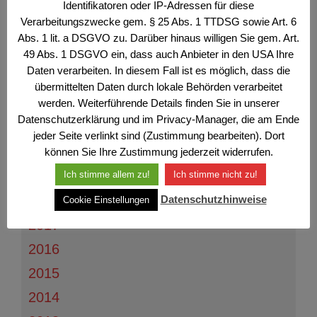
+
März
(3)
Identifikatoren oder IP-Adressen für diese
Verarbeitungszwecke gem. § 25 Abs. 1 TTDSG sowie Art. 6
2025
Abs. 1 lit. a DSGVO zu. Darüber hinaus willigen Sie gem. Art.
49 Abs. 1 DSGVO ein, dass auch Anbieter in den USA Ihre
2024
Daten verarbeiten. In diesem Fall ist es möglich, dass die
2023
übermittelten Daten durch lokale Behörden verarbeitet
werden. Weiterführende Details finden Sie in unserer
2022
Datenschutzerklärung und im Privacy-Manager, die am Ende
2021
jeder Seite verlinkt sind (Zustimmung bearbeiten). Dort
2020
können Sie Ihre Zustimmung jederzeit widerrufen.
Ich stimme allem zu!
Ich stimme nicht zu!
2019
Datenschutzhinweise
2018
Cookie Einstellungen
2017
2016
2015
2014