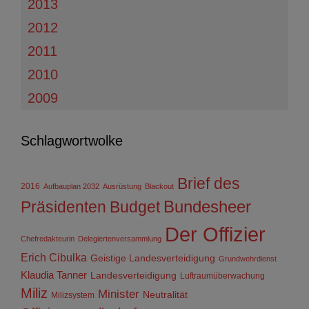
2013
2012
2011
2010
2009
Schlagwortwolke
Brief des
2016
Aufbauplan 2032
Ausrüstung
Blackout
Präsidenten
Budget
Bundesheer
Der Offizier
Chefredakteurin
Delegiertenversammlung
Erich Cibulka
Geistige Landesverteidigung
Grundwehrdienst
Klaudia Tanner
Landesverteidigung
Luftraumüberwachung
Miliz
Minister
Neutralität
Milizsystem