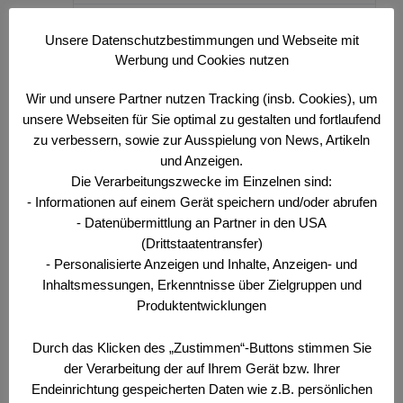
Zuletzt aktualisiert
23. März 2016
Unsere Datenschutzbestimmungen und Webseite mit
Werbung und Cookies nutzen
5 Säulen für ein
Wir und unsere Partner nutzen Tracking (insb. Cookies), um
zukunftsorientiertes
unsere Webseiten für Sie optimal zu gestalten und fortlaufend
zu verbessern, sowie zur Ausspielung von News, Artikeln
Bundesheer
und Anzeigen.
Die Verarbeitungszwecke im Einzelnen sind:
- Informationen auf einem Gerät speichern und/oder abrufen
- Datenübermittlung an Partner in den USA
(Drittstaatentransfer)
Archiv
- Personalisierte Anzeigen und Inhalte, Anzeigen- und
Inhaltsmessungen, Erkenntnisse über Zielgruppen und
Produktentwicklungen
2026
Durch das Klicken des „Zustimmen“-Buttons stimmen Sie
+
Juli
(1)
der Verarbeitung der auf Ihrem Gerät bzw. Ihrer
+
Juni
(4)
Endeinrichtung gespeicherten Daten wie z.B. persönlichen