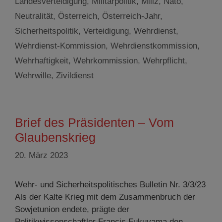
Landesverteidigung
,
Militärpolitik
,
Miliz
,
Nato
,
Neutralität
,
Österreich
,
Österreich-Jahr
,
Sicherheitspolitik
,
Verteidigung
,
Wehrdienst
,
Wehrdienst-Kommission
,
Wehrdienstkommission
,
Wehrhaftigkeit
,
Wehrkommission
,
Wehrpflicht
,
Wehrwille
,
Zivildienst
Brief des Präsidenten – Vom
Glaubenskrieg
20. März 2023
Wehr- und Sicherheitspolitisches Bulletin Nr. 3/3/23
Als der Kalte Krieg mit dem Zusammenbruch der
Sowjetunion endete, prägte der
Politikwissenschaftler Francis Fukuyama den