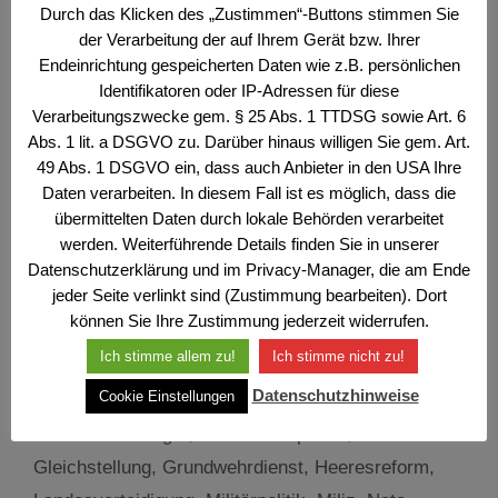
Durch das Klicken des „Zustimmen“-Buttons stimmen Sie
Wehr- und Sicherheitspolitisches Bulletin Nr. 9/9/25
der Verarbeitung der auf Ihrem Gerät bzw. Ihrer
Vor 15 Jahren, im Herbst 2010, begann aus
Endeinrichtung gespeicherten Daten wie z.B. persönlichen
wahltaktischen Gründen – eine Wien-Wahl stand
Identifikatoren oder IP-Adressen für diese
bevor – die Diskussion über die Abschaffung der
Verarbeitungszwecke gem. § 25 Abs. 1 TTDSG sowie Art. 6
Wehrpflicht. Einerseits überraschend, andererseits
Abs. 1 lit. a DSGVO zu. Darüber hinaus willigen Sie gem. Art.
Fortsetzung einer Politik, die schon in der
49 Abs. 1 DSGVO ein, dass auch Anbieter in den USA Ihre
Regierung Schüssel I (ÖVP-FPÖ, 2000–2003)
Daten verarbeiten. In diesem Fall ist es möglich, dass die
eingeleitet wurde. In der 2001 unter Minister
übermittelten Daten durch lokale Behörden verarbeitet
Herbert Scheibner (FPÖ) beschlossenen …
werden. Weiterführende Details finden Sie in unserer
Weiterlesen …
Datenschutzerklärung und im Privacy-Manager, die am Ende
jeder Seite verlinkt sind (Zustimmung bearbeiten). Dort
können Sie Ihre Zustimmung jederzeit widerrufen.
Kategorien
Der Offizier
,
Wehr- und Sicherheitspolitisches
Ich stimme allem zu!
Ich stimme nicht zu!
Bulletin
Datenschutzhinweise
Schlagwörter
Cookie Einstellungen
Brief des Präsidenten
,
Bundesheer
,
Bundesheerbudget
,
Frauenwehrpflicht
,
Gleichstellung
,
Grundwehrdienst
,
Heeresreform
,