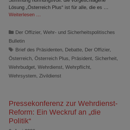
Stimmung hoffnungsvoll: die vorgeschlagene
Lösung „Österreich Plus“ ist für alle, die es …
Weiterlesen …
Kategorien
Der Offizier
,
Wehr- und Sicherheitspolitisches
Bulletin
Schlagwörter
Brief des Präsidenten
,
Debatte
,
Der Offizier
,
Österreich
,
Österreich Plus
,
Präsident
,
Sicherheit
,
Wehrbudget
,
Wehrdienst
,
Wehrpflicht
,
Wehrsystem
,
Zivildienst
Pressekonferenz zur Wehrdienst-
Reform: Ein Weckruf an „die
Politik“