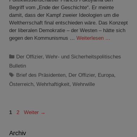
Begriff vom „Ende der Geschichte“. Er meinte
damit, dass der Kampf zweier Ideologien um die
Weltherrschaft final entschieden wäre. Das Konzept
der liberalen Demokratie – der Westen – hätte sich
gegen den Kommunismus …
Weiterlesen …
Kategorien
Der Offizier
,
Wehr- und Sicherheitspolitisches
Bulletin
Schlagwörter
Brief des Präsidenten
,
Der Offizier
,
Europa
,
Österreich
,
Wehrhaftigkeit
,
Wehrwille
Seite
Seite
1
2
Weiter
→
Archiv