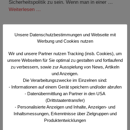
Sicherheitspolitik zu sein. Wenn man in einer …
Weiterlesen …
Kategorien
Der Offizier
,
Wehr- und Sicherheitspolitisches
Unsere Datenschutzbestimmungen und Webseite mit
Bulletin
Werbung und Cookies nutzen
Schlagwörter
Der Offizier
,
Milizsystem
,
Österreich
,
Sicherheit
,
Verlängerung
,
Wächter
,
Wehrdienst
,
Wir und unsere Partner nutzen Tracking (insb. Cookies), um
unsere Webseiten für Sie optimal zu gestalten und fortlaufend
Wehrpflicht
zu verbessern, sowie zur Ausspielung von News, Artikeln
und Anzeigen.
Die Verarbeitungszwecke im Einzelnen sind:
- Informationen auf einem Gerät speichern und/oder abrufen
Brief des Präsidenten – Täglich
- Datenübermittlung an Partner in den USA
grüßt das Murmeltier – von
(Drittstaatentransfer)
Kommission zu Kommission
- Personalisierte Anzeigen und Inhalte, Anzeigen- und
Inhaltsmessungen, Erkenntnisse über Zielgruppen und
20. September 2025
Produktentwicklungen