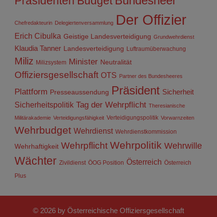
Präsidenten
Budget
Bundesheer
Der Offizier
Chefredakteurin
Delegiertenversammlung
Erich Cibulka
Geistige Landesverteidigung
Grundwehrdienst
Klaudia Tanner
Landesverteidigung
Luftraumüberwachung
Miliz
Minister
Neutralität
Milizsystem
Offiziersgesellschaft
OTS
Partner des Bundesheeres
Präsident
Plattform
Sicherheit
Presseaussendung
Sicherheitspolitik
Tag der Wehrpflicht
Theresianische
Verteidigungspolitik
Militärakademie
Verteidigungsfähigkeit
Vorwarnzeiten
Wehrbudget
Wehrdienst
Wehrdienstkommission
Wehrpolitik
Wehrpflicht
Wehrwille
Wehrhaftigkeit
Wächter
Österreich
Zivildienst
ÖOG Position
Österreich
Plus
© 2026 by Österreichische Offiziersgesellschaft