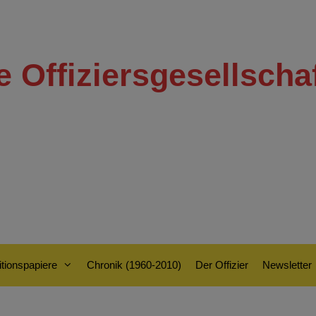
e Offiziersgesellscha
tionspapiere
Chronik (1960-2010)
Der Offizier
Newsletter