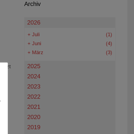
Archiv
2026
+
Juli
(1)
+
Juni
(4)
+
März
(3)
2025
jetzt
 in
2024
2023
2022
,
2021
2020
2019