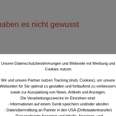
 haben es nicht gewusst
 am Tag 1 nach dem russischen Einmarsch: „Wir müssen uns 
Unsere Datenschutzbestimmungen und Webseite mit Werbung und
e hoffen.“ „Wir haben es alle kommen sehen und waren nicht
Cookies nutzen
 die Folgerungen aus der Krim-Annexion zu ziehen und
en …
Wir und unsere Partner nutzen Tracking (insb. Cookies), um unsere
Webseiten für Sie optimal zu gestalten und fortlaufend zu verbessern
sowie zur Ausspielung von News, Artikeln und Anzeigen.
kraine
,
Vorwarnzeiten
,
Wehrbudget
,
Wokeness
Die Verarbeitungszwecke im Einzelnen sind:
- Informationen auf einem Gerät speichern und/oder abrufen
- Datenübermittlung an Partner in den USA (Drittstaatentransfer)
- Personalisierte Anzeigen und Inhalte, Anzeigen- und