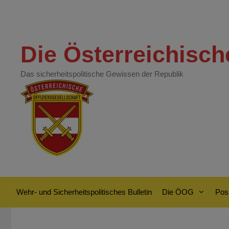
Zum
Inhalt
springen
Die Österreichisch
Das sicherheitspolitische Gewissen der Republik
Wehr- und Sicherheitspolitisches Bulletin
Die ÖOG
Posi