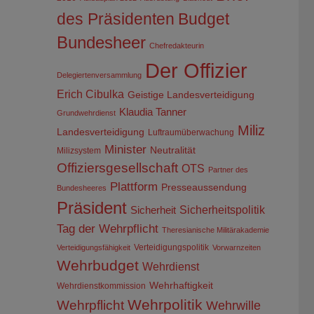
des Präsidenten
Budget
Bundesheer
Chefredakteurin
Der Offizier
Delegiertenversammlung
Erich Cibulka
Geistige Landesverteidigung
Klaudia Tanner
Grundwehrdienst
Miliz
Landesverteidigung
Luftraumüberwachung
Minister
Neutralität
Milizsystem
Offiziersgesellschaft
OTS
Partner des
Plattform
Presseaussendung
Bundesheeres
Präsident
Sicherheitspolitik
Sicherheit
Tag der Wehrpflicht
Theresianische Militärakademie
Verteidigungspolitik
Verteidigungsfähigkeit
Vorwarnzeiten
Wehrbudget
Wehrdienst
Wehrhaftigkeit
Wehrdienstkommission
Wehrpolitik
Wehrpflicht
Wehrwille