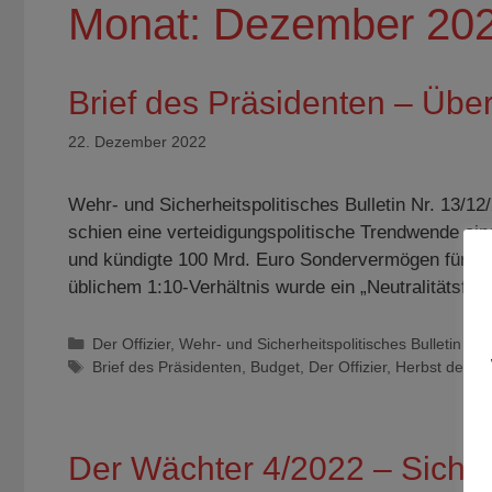
Monat:
Dezember 20
Brief des Präsidenten – Übe
22. Dezember 2022
Wehr- und Sicherheitspolitisches Bulletin Nr. 13/
schien eine verteidigungspolitische Trendwende ei
und kündigte 100 Mrd. Euro Sondervermögen für die
üblichem 1:10-Verhältnis wurde ein „Neutralitätsf
Kategorien
Der Offizier
,
Wehr- und Sicherheitspolitisches Bulletin
Schlagwörter
Brief des Präsidenten
,
Budget
,
Der Offizier
,
Herbst der Wa
Der Wächter 4/2022 – Sicherh