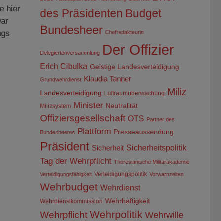
e hier
des Präsidenten
Budget
war
Bundesheer
ngs
Chefredakteurin
Der Offizier
Delegiertenversammlung
Erich Cibulka
Geistige Landesverteidigung
Klaudia Tanner
Grundwehrdienst
Miliz
Landesverteidigung
Luftraumüberwachung
Minister
Neutralität
Milizsystem
Offiziersgesellschaft
OTS
Partner des
Plattform
Presseaussendung
Bundesheeres
Präsident
Sicherheitspolitik
Sicherheit
Tag der Wehrpflicht
Theresianische Militärakademie
Verteidigungspolitik
Verteidigungsfähigkeit
Vorwarnzeiten
Wehrbudget
Wehrdienst
Wehrhaftigkeit
Wehrdienstkommission
Wehrpolitik
Wehrpflicht
Wehrwille