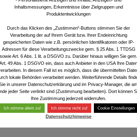
Inhaltsmessungen, Erkenntnisse über Zielgruppen und
Produktentwicklungen
Durch das Klicken des „Zustimmen“-Buttons stimmen Sie der
2/22 In Gruppen zu diskutieren, ist wieder spannend geworde
Verarbeitung der auf Ihrem Gerät bzw. Ihrer Endeinrichtung
hen sich Trennlinien durch Familien, den Freundeskreis ode
gespeicherten Daten wie z.B. persönlichen Identifikatoren oder IP-
zeichnet sind von mangelndem Wissen und staatspolitischem
Adressen für diese Verarbeitungszwecke gem. § 25 Abs. 1 TTDSG
en Meinungen und der prinzipiellen Opposition gegenüber
sowie Art. 6 Abs. 1 lit. a DSGVO zu. Darüber hinaus willigen Sie gem
Art. 49 Abs. 1 DSGVO ein, dass auch Anbieter in den USA Ihre Date
verarbeiten. In diesem Fall ist es möglich, dass die übermittelten Date
urch lokale Behörden verarbeitet werden. Weiterführende Details find
Sie in unserer Datenschutzerklärung und im Privacy-Manager, die a
nde jeder Seite verlinkt sind (Zustimmung bearbeiten). Dort können S
Ihre Zustimmung jederzeit widerrufen.
Ich stimme allem zu!
Ich stimme nicht zu!
Cookie Einstellungen
Datenschutzhinweise