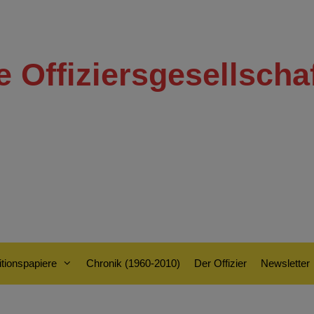
e Offiziersgesellscha
tionspapiere
Chronik (1960-2010)
Der Offizier
Newsletter