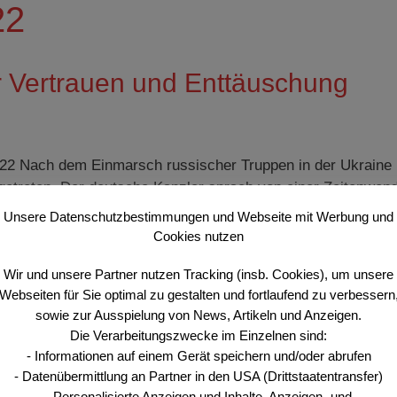
22
r Vertrauen und Enttäuschung
12/22 Nach dem Einmarsch russischer Truppen in der Ukraine
ngetreten. Der deutsche Kanzler sprach von einer Zeitenwen
 Bundeswehr an. Österreich stimmte in den Kanon ein. In
Unsere Datenschutzbestimmungen und Webseite mit Werbung und
onds“ von 10 Mrd. Euro für die Nachrüstung …
Weiterlesen …
Cookies nutzen
Wir und unsere Partner nutzen Tracking (insb. Cookies), um unsere
Webseiten für Sie optimal zu gestalten und fortlaufend zu verbessern
hrheit
,
Landesverteidigungsfinanzierungsgesetz
,
Wehrbudget
sowie zur Ausspielung von News, Artikeln und Anzeigen.
Die Verarbeitungszwecke im Einzelnen sind:
- Informationen auf einem Gerät speichern und/oder abrufen
eitspolitisches Verständnis mit
- Datenübermittlung an Partner in den USA (Drittstaatentransfer)
- Personalisierte Anzeigen und Inhalte, Anzeigen- und