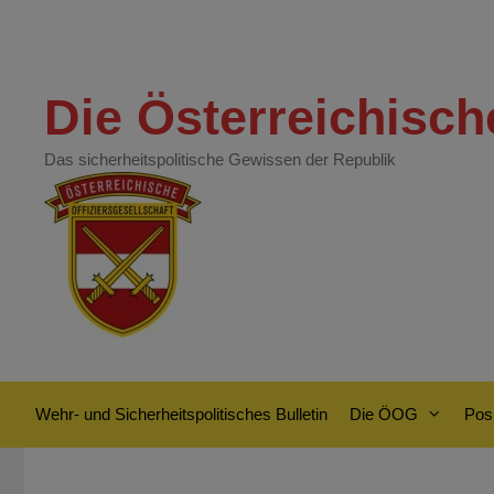
Zum
Inhalt
springen
Die Österreichisch
Das sicherheitspolitische Gewissen der Republik
Wehr- und Sicherheitspolitisches Bulletin
Die ÖOG
Posi