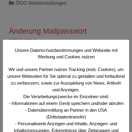
Kategorien
ÖOG Maileinstellungen
Änderung Mailpasswort
webmail.oeog.at
19. Januar 2019
Unsere Datenschutzbestimmungen und Webseite mit
Werbung und Cookies nutzen
Um Ihr Mailpasswort zu ändern, folgen Sie
Wir und unsere Partner nutzen Tracking (insb. Cookies), um
nachfolgenden Schritten:
unsere Webseiten für Sie optimal zu gestalten und fortlaufend
zu verbessern, sowie zur Ausspielung von News, Artikeln
Öffnen Sie unser Webmail:
und Anzeigen.
Die Verarbeitungszwecke im Einzelnen sind:
https://webmail.oeog.at/
- Informationen auf einem Gerät speichern und/oder abrufen
Melden Sie sich mit den von uns
- Datenübermittlung an Partner in den USA
übermittelten Daten an (Ihre Mailadresse =
(Drittstaatentransfer)
Benutzername)
- Personalisierte Anzeigen und Inhalte, Anzeigen- und
Inhaltsmessungen, Erkenntnisse über Zielgruppen und