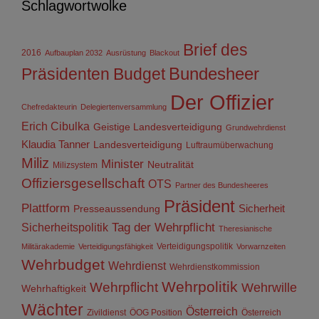
Schlagwortwolke
Brief des
2016
Aufbauplan 2032
Ausrüstung
Blackout
Präsidenten
Budget
Bundesheer
Der Offizier
Chefredakteurin
Delegiertenversammlung
Erich Cibulka
Geistige Landesverteidigung
Grundwehrdienst
Klaudia Tanner
Landesverteidigung
Luftraumüberwachung
Miliz
Minister
Neutralität
Milizsystem
Offiziersgesellschaft
OTS
Partner des Bundesheeres
Präsident
Plattform
Sicherheit
Presseaussendung
Sicherheitspolitik
Tag der Wehrpflicht
Theresianische
Verteidigungspolitik
Militärakademie
Verteidigungsfähigkeit
Vorwarnzeiten
Wehrbudget
Wehrdienst
Wehrdienstkommission
Wehrpolitik
Wehrpflicht
Wehrwille
Wehrhaftigkeit
Wächter
Österreich
Zivildienst
ÖOG Position
Österreich