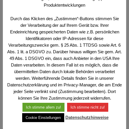
Produktentwicklungen
Durch das Klicken des „Zustimmen“-Buttons stimmen Sie
der Verarbeitung der auf Ihrem Gerät bzw. Ihrer
Endeinrichtung gespeicherten Daten wie z.B. persönlichen
Identifikatoren oder IP-Adressen für diese
Verarbeitungszwecke gem. § 25 Abs. 1 TTDSG sowie Art. 6
Klicken Sie rechts oben auf Einstellungen
Abs. 1 lit. a DSGVO zu. Darüber hinaus willigen Sie gem. Art.
49 Abs. 1 DSGVO ein, dass auch Anbieter in den USA Ihre
Klicken Sie links auf Passwort und geben
Daten verarbeiten. In diesem Fall ist es möglich, dass die
Sie Ihr neues Passwort ein
übermittelten Daten durch lokale Behörden verarbeitet
werden. Weiterführende Details finden Sie in unserer
Datenschutzerklärung und im Privacy-Manager, die am Ende
jeder Seite verlinkt sind (Zustimmung bearbeiten). Dort
können Sie Ihre Zustimmung jederzeit widerrufen.
Ich stimme allem zu!
Ich stimme nicht zu!
Datenschutzhinweise
Cookie Einstellungen
Kategorien
ÖOG Maileinstellungen