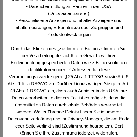
Schlagwörter
Der Offizier
,
Milizsystem
,
Österreich
,
- Datenübermittlung an Partner in den USA
Sicherheit
,
Verlängerung
,
Wächter
,
Wehrdienst
,
(Drittstaatentransfer)
Wehrpflicht
- Personalisierte Anzeigen und Inhalte, Anzeigen- und
Inhaltsmessungen, Erkenntnisse über Zielgruppen und
Produktentwicklungen
Der Offizier 1/2026
Durch das Klicken des „Zustimmen“-Buttons stimmen Sie
der Verarbeitung der auf Ihrem Gerät bzw. Ihrer
20. März 2026
Endeinrichtung gespeicherten Daten wie z.B. persönlichen
Identifikatoren oder IP-Adressen für diese
Verarbeitungszwecke gem. § 25 Abs. 1 TTDSG sowie Art. 6
Wehr- und Sicherheitspolitisches Bulletin Nr. 1/3/26
Abs. 1 lit. a DSGVO zu. Darüber hinaus willigen Sie gem. Art.
Sehr geehrte Kameradinnen und Kameraden,sehr
49 Abs. 1 DSGVO ein, dass auch Anbieter in den USA Ihre
geehrte Leserinnen und Leser! Die vorliegende
Daten verarbeiten. In diesem Fall ist es möglich, dass die
Ausgabe des Offizier steht im Zeichen einer
übermittelten Daten durch lokale Behörden verarbeitet
sicherheitspolitischen Weichenstellung: Am 20.
werden. Weiterführende Details finden Sie in unserer
Jänner 2026 wurden die Ergebnisse der
Datenschutzerklärung und im Privacy-Manager, die am Ende
Wehrdienstkommission präsentiert. Sie sind
jeder Seite verlinkt sind (Zustimmung bearbeiten). Dort
fundiert, klar in der Analyse und eindeutig in ihrer
können Sie Ihre Zustimmung jederzeit widerrufen.