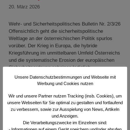
20. März 2026
Wehr- und Sicherheitspolitisches Bulletin Nr. 2/3/26
Offensichtlich geht die sicherheitspolitische
Weltlage an der österreichischen Politik spurlos
vorüber. Der Krieg in Europa, die hybride
Kriegsführung im unmittelbaren Umfeld Österreichs
und die systematische Erosion der europäischen
Sicherheitsordnung scheinen lediglich
Nachrichtenwert zu besitzen, nicht aber
Unsere Datenschutzbestimmungen und Webseite mit
handlungsleitend für die österreichische Wehr- und
Werbung und Cookies nutzen
Sicherheitspolitik zu sein. Wenn man in einer …
Wir und unsere Partner nutzen Tracking (insb. Cookies), um
Weiterlesen …
unsere Webseiten für Sie optimal zu gestalten und fortlaufend
zu verbessern, sowie zur Ausspielung von News, Artikeln
Kategorien
Der Offizier
,
Wehr- und Sicherheitspolitisches
und Anzeigen.
Die Verarbeitungszwecke im Einzelnen sind:
Bulletin
- Informationen auf einem Gerät speichern und/oder abrufen