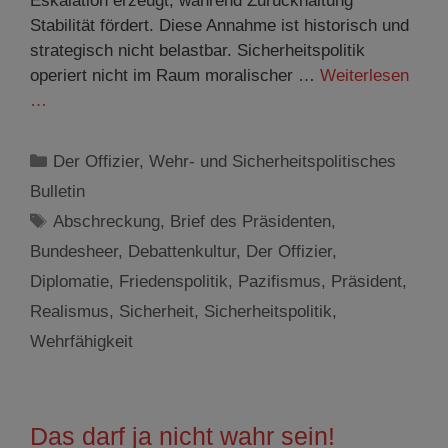
Eskalation erzeugt, während Zurückhaltung
Stabilität fördert. Diese Annahme ist historisch und
strategisch nicht belastbar. Sicherheitspolitik
operiert nicht im Raum moralischer …
Weiterlesen
…
Kategorien
Der Offizier
,
Wehr- und Sicherheitspolitisches
Bulletin
Schlagwörter
Abschreckung
,
Brief des Präsidenten
,
Bundesheer
,
Debattenkultur
,
Der Offizier
,
Diplomatie
,
Friedenspolitik
,
Pazifismus
,
Präsident
,
Realismus
,
Sicherheit
,
Sicherheitspolitik
,
Wehrfähigkeit
Das darf ja nicht wahr sein!