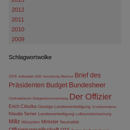
2012
2011
2010
2009
Schlagwortwolke
Brief des
2016
Aufbauplan 2032
Ausrüstung
Blackout
Präsidenten
Budget
Bundesheer
Der Offizier
Chefredakteurin
Delegiertenversammlung
Erich Cibulka
Geistige Landesverteidigung
Grundwehrdienst
Klaudia Tanner
Landesverteidigung
Luftraumüberwachung
Miliz
Minister
Neutralität
Milizsystem
Offiziersgesellschaft
OTS