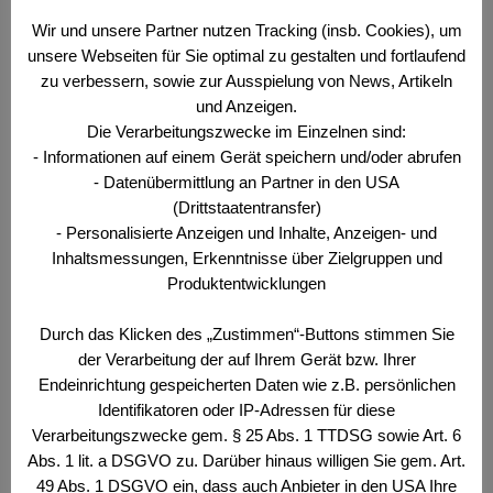
30. Juni 2023
Wir und unsere Partner nutzen Tracking (insb. Cookies), um
unsere Webseiten für Sie optimal zu gestalten und fortlaufend
Wehr- und Sicherheitspolitisches Bulletin Nr. 6/6/23
zu verbessern, sowie zur Ausspielung von News, Artikeln
Die elektronische Version des „Offizier 2/2023“
und Anzeigen.
finden sie hier zum Download und hier zum
Die Verarbeitungszwecke im Einzelnen sind:
Blättern! Geschätzte Leserin, geschätzter Leser,
- Informationen auf einem Gerät speichern und/oder abrufen
„im Osten Nichts Neues“, so kann man die Lage im
- Datenübermittlung an Partner in den USA
Kriegsgebiet einfach zusammenfassen. Hier in
(Drittstaatentransfer)
gesicherter Entfernung in Mitteleuropa gewöhnt
- Personalisierte Anzeigen und Inhalte, Anzeigen- und
man sich schon daran, dass das Sterben in der
Inhaltsmessungen, Erkenntnisse über Zielgruppen und
Produktentwicklungen
Ukraine …
Weiterlesen …
Durch das Klicken des „Zustimmen“-Buttons stimmen Sie
Kategorien
Der Offizier
,
Wehr- und Sicherheitspolitisches
der Verarbeitung der auf Ihrem Gerät bzw. Ihrer
Endeinrichtung gespeicherten Daten wie z.B. persönlichen
Bulletin
Identifikatoren oder IP-Adressen für diese
Schlagwörter
Der Offizier
Verarbeitungszwecke gem. § 25 Abs. 1 TTDSG sowie Art. 6
Abs. 1 lit. a DSGVO zu. Darüber hinaus willigen Sie gem. Art.
49 Abs. 1 DSGVO ein, dass auch Anbieter in den USA Ihre