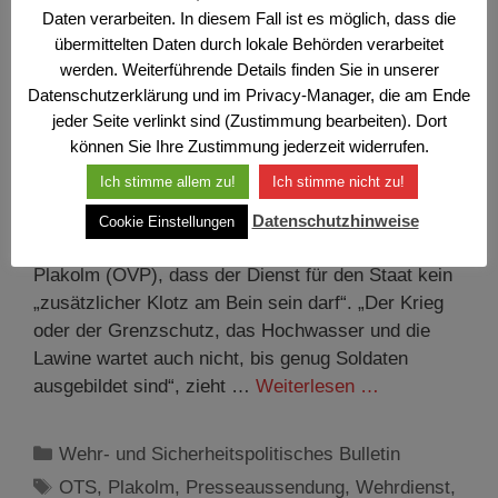
Daten verarbeiten. In diesem Fall ist es möglich, dass die
Zivildienst in Etappen?
übermittelten Daten durch lokale Behörden verarbeitet
29. Juni 2023
werden. Weiterführende Details finden Sie in unserer
Datenschutzerklärung und im Privacy-Manager, die am Ende
jeder Seite verlinkt sind (Zustimmung bearbeiten). Dort
Wehr- und Sicherheitspolitisches Bulletin Nr. 5/6/23
können Sie Ihre Zustimmung jederzeit widerrufen.
Offiziersgesellschaft kritisiert Vorschlag der
Ich stimme allem zu!
Ich stimme nicht zu!
Jugendstaatssekretärin Wien (OTS) – Die
Österreichische Offiziersgesellschaft (ÖOG)
Datenschutzhinweise
Cookie Einstellungen
kritisiert die Aussage von Jugendstaatssekretärin
Plakolm (ÖVP), dass der Dienst für den Staat kein
„zusätzlicher Klotz am Bein sein darf“. „Der Krieg
oder der Grenzschutz, das Hochwasser und die
Lawine wartet auch nicht, bis genug Soldaten
ausgebildet sind“, zieht …
Weiterlesen …
Kategorien
Wehr- und Sicherheitspolitisches Bulletin
Schlagwörter
OTS
,
Plakolm
,
Presseaussendung
,
Wehrdienst
,