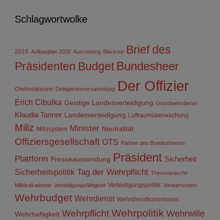
Schlagwortwolke
Brief des
2016
Aufbauplan 2032
Ausrüstung
Blackout
Präsidenten
Budget
Bundesheer
Der Offizier
Chefredakteurin
Delegiertenversammlung
Erich Cibulka
Geistige Landesverteidigung
Grundwehrdienst
Klaudia Tanner
Landesverteidigung
Luftraumüberwachung
Miliz
Minister
Neutralität
Milizsystem
Offiziersgesellschaft
OTS
Partner des Bundesheeres
Präsident
Plattform
Sicherheit
Presseaussendung
Sicherheitspolitik
Tag der Wehrpflicht
Theresianische
Verteidigungspolitik
Militärakademie
Verteidigungsfähigkeit
Vorwarnzeiten
Wehrbudget
Wehrdienst
Wehrdienstkommission
Wehrpolitik
Wehrpflicht
Wehrwille
Wehrhaftigkeit