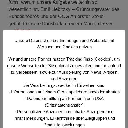
führt, warum unsere Aufgabe weiterhin so
wesentlich ist. Emil Liebitzky – Gründungsvater des
Bundesheeres und der ÖOG An erster Stelle
gebührt unsere Dankbarkeit einem Mann, dessen
…
Weiterlesen …
Unsere Datenschutzbestimmungen und Webseite mit
Werbung und Cookies nutzen
Kategorien
Der Offizier
,
Wehr- und Sicherheitspolitisches
Bulletin
Wir und unsere Partner nutzen Tracking (insb. Cookies), um
Schlagwörter
65 Jahre ÖOG
,
Brief des Präsidenten
,
Der
unsere Webseiten für Sie optimal zu gestalten und fortlaufend
zu verbessern, sowie zur Ausspielung von News, Artikeln
Offizier
,
Offiziersgesellschaft
,
Präsident
und Anzeigen.
Die Verarbeitungszwecke im Einzelnen sind:
- Informationen auf einem Gerät speichern und/oder abrufen
- Datenübermittlung an Partner in den USA
Brief des Präsidenten – Täglich
(Drittstaatentransfer)
grüßt das Murmeltier – von
- Personalisierte Anzeigen und Inhalte, Anzeigen- und
Kommission zu Kommission
Inhaltsmessungen, Erkenntnisse über Zielgruppen und
Produktentwicklungen