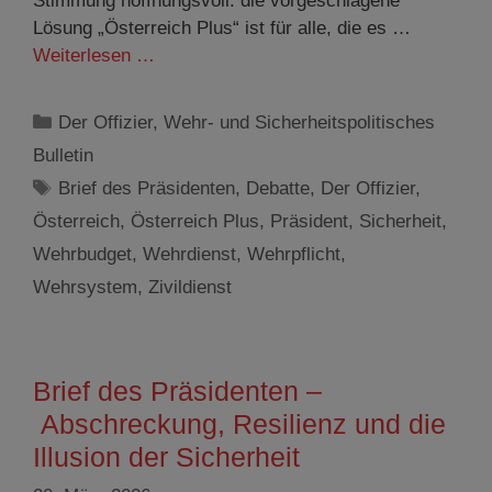
Stimmung hoffnungsvoll: die vorgeschlagene
Lösung „Österreich Plus“ ist für alle, die es …
Weiterlesen …
Kategorien
Der Offizier
,
Wehr- und Sicherheitspolitisches
Bulletin
Schlagwörter
Brief des Präsidenten
,
Debatte
,
Der Offizier
,
Österreich
,
Österreich Plus
,
Präsident
,
Sicherheit
,
Wehrbudget
,
Wehrdienst
,
Wehrpflicht
,
Wehrsystem
,
Zivildienst
Brief des Präsidenten –
Abschreckung, Resilienz und die
Illusion der Sicherheit