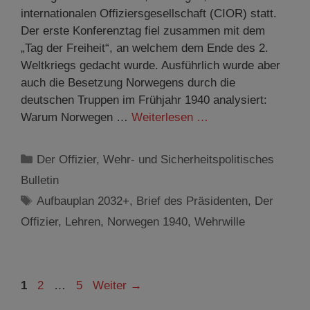
internationalen Offiziersgesellschaft (CIOR) statt.
Der erste Konferenztag fiel zusammen mit dem
„Tag der Freiheit“, an welchem dem Ende des 2.
Weltkriegs gedacht wurde. Ausführlich wurde aber
auch die Besetzung Norwegens durch die
deutschen Truppen im Frühjahr 1940 analysiert:
Warum Norwegen …
Weiterlesen …
Kategorien
Der Offizier
,
Wehr- und Sicherheitspolitisches
Bulletin
Schlagwörter
Aufbauplan 2032+
,
Brief des Präsidenten
,
Der
Offizier
,
Lehren
,
Norwegen 1940
,
Wehrwille
Seite
Seite
Seite
1
2
…
5
Weiter
→