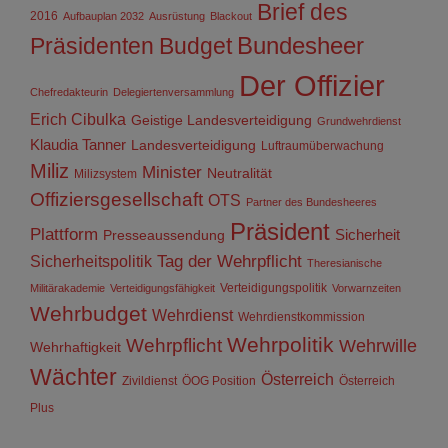
Brief des
2016
Aufbauplan 2032
Ausrüstung
Blackout
Präsidenten
Budget
Bundesheer
Der Offizier
Chefredakteurin
Delegiertenversammlung
Erich Cibulka
Geistige Landesverteidigung
Grundwehrdienst
Klaudia Tanner
Landesverteidigung
Luftraumüberwachung
Miliz
Minister
Neutralität
Milizsystem
Offiziersgesellschaft
OTS
Partner des Bundesheeres
Präsident
Plattform
Sicherheit
Presseaussendung
Sicherheitspolitik
Tag der Wehrpflicht
Theresianische
Verteidigungspolitik
Militärakademie
Verteidigungsfähigkeit
Vorwarnzeiten
Wehrbudget
Wehrdienst
Wehrdienstkommission
Wehrpolitik
Wehrpflicht
Wehrwille
Wehrhaftigkeit
Wächter
Österreich
Zivildienst
ÖOG Position
Österreich
Plus