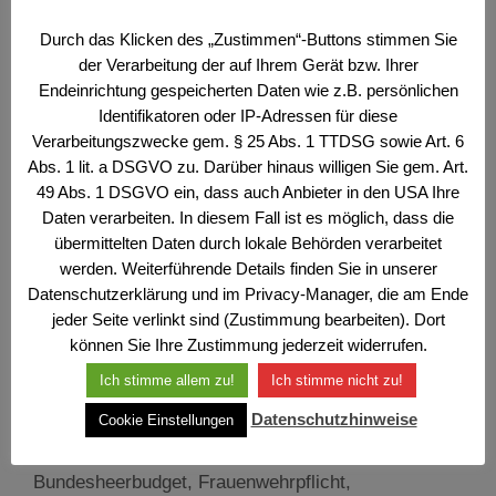
20. September 2025
Durch das Klicken des „Zustimmen“-Buttons stimmen Sie
der Verarbeitung der auf Ihrem Gerät bzw. Ihrer
Wehr- und Sicherheitspolitisches Bulletin Nr. 9/9/25
Endeinrichtung gespeicherten Daten wie z.B. persönlichen
Vor 15 Jahren, im Herbst 2010, begann aus
Identifikatoren oder IP-Adressen für diese
wahltaktischen Gründen – eine Wien-Wahl stand
Verarbeitungszwecke gem. § 25 Abs. 1 TTDSG sowie Art. 6
bevor – die Diskussion über die Abschaffung der
Abs. 1 lit. a DSGVO zu. Darüber hinaus willigen Sie gem. Art.
Wehrpflicht. Einerseits überraschend, andererseits
49 Abs. 1 DSGVO ein, dass auch Anbieter in den USA Ihre
Fortsetzung einer Politik, die schon in der
Daten verarbeiten. In diesem Fall ist es möglich, dass die
Regierung Schüssel I (ÖVP-FPÖ, 2000–2003)
übermittelten Daten durch lokale Behörden verarbeitet
eingeleitet wurde. In der 2001 unter Minister
werden. Weiterführende Details finden Sie in unserer
Herbert Scheibner (FPÖ) beschlossenen …
Datenschutzerklärung und im Privacy-Manager, die am Ende
Weiterlesen …
jeder Seite verlinkt sind (Zustimmung bearbeiten). Dort
können Sie Ihre Zustimmung jederzeit widerrufen.
Kategorien
Ich stimme allem zu!
Ich stimme nicht zu!
Der Offizier
,
Wehr- und Sicherheitspolitisches
Bulletin
Datenschutzhinweise
Cookie Einstellungen
Schlagwörter
Brief des Präsidenten
,
Bundesheer
,
Bundesheerbudget
,
Frauenwehrpflicht
,