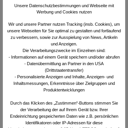
Unsere Datenschutzbestimmungen und Webseite mit
No related download found!
Werbung und Cookies nutzen
Wir und unsere Partner nutzen Tracking (insb. Cookies), um
unsere Webseiten für Sie optimal zu gestalten und fortlaufend
zu verbessern, sowie zur Ausspielung von News, Artikeln
Web-Redaktion
Updated 14. Dezember 2020
und Anzeigen.
Die Verarbeitungszwecke im Einzelnen sind:
- Informationen auf einem Gerät speichern und/oder abrufen
- Datenübermittlung an Partner in den USA
Archiv
(Drittstaatentransfer)
- Personalisierte Anzeigen und Inhalte, Anzeigen- und
Inhaltsmessungen, Erkenntnisse über Zielgruppen und
2026
Produktentwicklungen
+
Juli
(1)
Durch das Klicken des „Zustimmen“-Buttons stimmen Sie
+
Juni
(4)
der Verarbeitung der auf Ihrem Gerät bzw. Ihrer
+
März
(3)
Endeinrichtung gespeicherten Daten wie z.B. persönlichen
Identifikatoren oder IP-Adressen für diese
2025