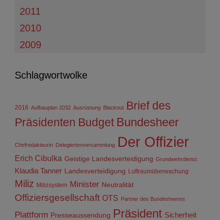
2011
2010
2009
Schlagwortwolke
Brief des
2016
Aufbauplan 2032
Ausrüstung
Blackout
Präsidenten
Budget
Bundesheer
Der Offizier
Chefredakteurin
Delegiertenversammlung
Erich Cibulka
Geistige Landesverteidigung
Grundwehrdienst
Klaudia Tanner
Landesverteidigung
Luftraumüberwachung
Miliz
Minister
Neutralität
Milizsystem
Offiziersgesellschaft
OTS
Partner des Bundesheeres
Präsident
Plattform
Sicherheit
Presseaussendung