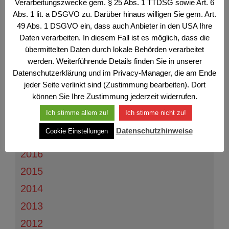
Verarbeitungszwecke gem. § 25 Abs. 1 TTDSG sowie Art. 6
2024
Abs. 1 lit. a DSGVO zu. Darüber hinaus willigen Sie gem. Art.
49 Abs. 1 DSGVO ein, dass auch Anbieter in den USA Ihre
2023
Daten verarbeiten. In diesem Fall ist es möglich, dass die
2022
übermittelten Daten durch lokale Behörden verarbeitet
werden. Weiterführende Details finden Sie in unserer
2021
Datenschutzerklärung und im Privacy-Manager, die am Ende
2020
jeder Seite verlinkt sind (Zustimmung bearbeiten). Dort
können Sie Ihre Zustimmung jederzeit widerrufen.
2019
Ich stimme allem zu!
Ich stimme nicht zu!
2018
Datenschutzhinweise
Cookie Einstellungen
2017
2016
2015
2014
2013
2012