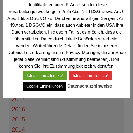
+
März
(3)
Identifikatoren oder IP-Adressen für diese
Verarbeitungszwecke gem. § 25 Abs. 1 TTDSG sowie Art. 6
2025
Abs. 1 lit. a DSGVO zu. Darüber hinaus willigen Sie gem. Art.
49 Abs. 1 DSGVO ein, dass auch Anbieter in den USA Ihre
2024
Daten verarbeiten. In diesem Fall ist es möglich, dass die
2023
übermittelten Daten durch lokale Behörden verarbeitet
werden. Weiterführende Details finden Sie in unserer
2022
Datenschutzerklärung und im Privacy-Manager, die am Ende
2021
jeder Seite verlinkt sind (Zustimmung bearbeiten). Dort
können Sie Ihre Zustimmung jederzeit widerrufen.
2020
Ich stimme allem zu!
Ich stimme nicht zu!
2019
Datenschutzhinweise
Cookie Einstellungen
2018
2017
2016
2015
2014