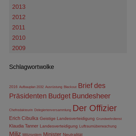
2013
2012
2011
2010
2009
Schlagwortwolke
Brief des
2016
Aufbauplan 2032
Ausrüstung
Blackout
Präsidenten
Budget
Bundesheer
Der Offizier
Chefredakteurin
Delegiertenversammlung
Erich Cibulka
Geistige Landesverteidigung
Grundwehrdienst
Klaudia Tanner
Landesverteidigung
Luftraumüberwachung
Miliz
Minister
Neutralität
Milizsystem