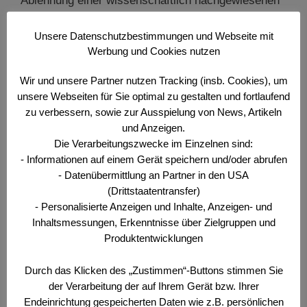
Ablehnung einer wissenschaftlich nachgewiesenen
positiven Wirkung von Schutzimpfungen liegt, und
während es Leute gibt, …
Weiterlesen …
Unsere Datenschutzbestimmungen und Webseite mit
Werbung und Cookies nutzen
Kategorien
Der Offizier
,
Wehr- und Sicherheitspolitisches
Wir und unsere Partner nutzen Tracking (insb. Cookies), um
Bulletin
unsere Webseiten für Sie optimal zu gestalten und fortlaufend
zu verbessern, sowie zur Ausspielung von News, Artikeln
Schlagwörter
Abhaltewirkung
,
Der Offizier
,
Friedensdividende
,
und Anzeigen.
Wächter
Die Verarbeitungszwecke im Einzelnen sind:
- Informationen auf einem Gerät speichern und/oder abrufen
- Datenübermittlung an Partner in den USA
(Drittstaatentransfer)
Archiv
- Personalisierte Anzeigen und Inhalte, Anzeigen- und
Inhaltsmessungen, Erkenntnisse über Zielgruppen und
Produktentwicklungen
2026
Durch das Klicken des „Zustimmen“-Buttons stimmen Sie
+
Juli
(1)
der Verarbeitung der auf Ihrem Gerät bzw. Ihrer
+
Juni
(4)
Endeinrichtung gespeicherten Daten wie z.B. persönlichen