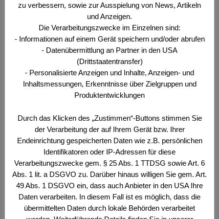
zu verbessern, sowie zur Ausspielung von News, Artikeln
Landesverteidigung zu den begehrtesten
und Anzeigen.
Ministerien der Republik zählt. Dass das auch mit
Die Verarbeitungszwecke im Einzelnen sind:
der Bedeutung zusammenhängt, die man der
- Informationen auf einem Gerät speichern und/oder abrufen
Landesverteidigung in Österreich insgesamt
- Datenübermittlung an Partner in den USA
zumisst, ist relativ offenkundig. Jahrzehntelang hat
(Drittstaatentransfer)
man eine Sicherheitspolitik betrieben, die sich auf
- Personalisierte Anzeigen und Inhalte, Anzeigen- und
Mozartkugeln und Lipizzaner verlassen hat, anders
Inhaltsmessungen, Erkenntnisse über Zielgruppen und
…
Weiterlesen …
Produktentwicklungen
Durch das Klicken des „Zustimmen“-Buttons stimmen Sie
Kategorien
Der Offizier
,
Wehr- und Sicherheitspolitisches
der Verarbeitung der auf Ihrem Gerät bzw. Ihrer
Bulletin
Endeinrichtung gespeicherten Daten wie z.B. persönlichen
Schlagwörter
Identifikatoren oder IP-Adressen für diese
Landesverteidigung
,
Personalgewinnung
,
Verarbeitungszwecke gem. § 25 Abs. 1 TTDSG sowie Art. 6
Wächter
,
Wahlen
Abs. 1 lit. a DSGVO zu. Darüber hinaus willigen Sie gem. Art.
49 Abs. 1 DSGVO ein, dass auch Anbieter in den USA Ihre
Daten verarbeiten. In diesem Fall ist es möglich, dass die
übermittelten Daten durch lokale Behörden verarbeitet
Archiv