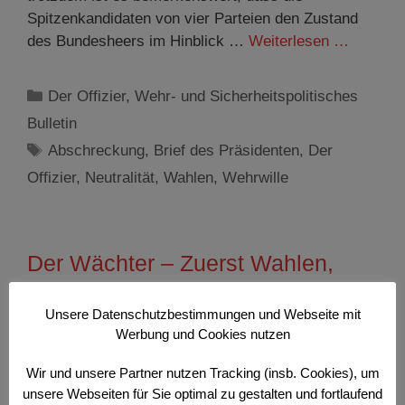
Spitzenkandidaten von vier Parteien den Zustand
des Bundesheers im Hinblick …
Weiterlesen …
Kategorien
Der Offizier
,
Wehr- und Sicherheitspolitisches
Bulletin
Schlagwörter
Abschreckung
,
Brief des Präsidenten
,
Der
Offizier
,
Neutralität
,
Wahlen
,
Wehrwille
Der Wächter – Zuerst Wahlen,
dann neue Regierung
Unsere Datenschutzbestimmungen und Webseite mit
22. September 2024
Werbung und Cookies nutzen
Wir und unsere Partner nutzen Tracking (insb. Cookies), um
Wehr- und Sicherheitspolitisches Bulletin Nr. 8/9/24
unsere Webseiten für Sie optimal zu gestalten und fortlaufend
Es ist ja nicht so, dass das Ressort