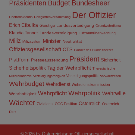
Präsidenten
Budget
Bundesheer
Der Offizier
Chefredakteurin
Delegiertenversammlung
Erich Cibulka
Geistige Landesverteidigung
Grundwehrdienst
Klaudia Tanner
Landesverteidigung
Luftraumüberwachung
Miliz
Minister
Neutralität
Milizsystem
Offiziersgesellschaft
OTS
Partner des Bundesheeres
Präsident
Plattform
Sicherheit
Presseaussendung
Sicherheitspolitik
Tag der Wehrpflicht
Theresianische
Verteidigungspolitik
Militärakademie
Verteidigungsfähigkeit
Vorwarnzeiten
Wehrbudget
Wehrdienst
Wehrdienstkommission
Wehrpolitik
Wehrpflicht
Wehrwille
Wehrhaftigkeit
Wächter
Österreich
Zivildienst
ÖOG Position
Österreich
Plus
© 2026 by Österreichische Offiziersgesellschaft